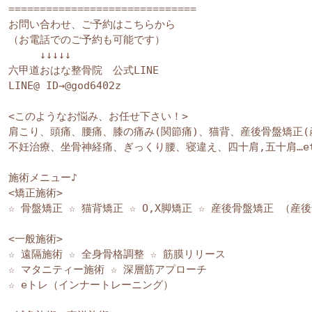
==============================

お問い合わせ、ご予約はこちらから

（お電話でのご予約も可能です）

　　　↓↓↓↓↓

六甲道おはな整骨院　公式LINE

LINE@ ID→@god6402z

<このようなお悩み、お任せ下さい！>

肩こり、頭痛、腰痛、膝の痛み(関節痛)、猫背、産後骨盤矯正(産
不妊治療、坐骨神経痛、ぎっくり腰、寝違え、四十肩,五十肩…et
施術メニュー♪

<矯正施術>

☆ 骨盤矯正 ☆ 猫背矯正 ☆ O,X脚矯正 ☆ 産後骨盤矯正 （産後
<一般施術>

☆ 遠隔施術 ☆ 全身骨格調整 ☆ 筋膜リリース 

☆ マタニティー施術 ☆ 深層筋アプローチ 

☆ eトレ（インナートレーニング）
