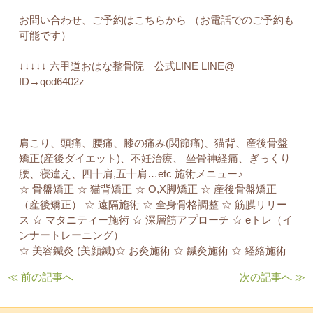
お問い合わせ、ご予約はこちらから （お電話でのご予約も
可能です）
↓↓↓↓↓ 六甲道おはな整骨院 公式LINE LINE@
ID→qod6402z
肩こり、頭痛、腰痛、膝の痛み(関節痛)、猫背、産後骨盤
矯正(産後ダイエット)、不妊治療、 坐骨神経痛、ぎっくり
腰、寝違え、四十肩,五十肩…etc 施術メニュー♪
☆ 骨盤矯正 ☆ 猫背矯正 ☆ O,X脚矯正 ☆ 産後骨盤矯正
（産後矯正） ☆ 遠隔施術 ☆ 全身骨格調整 ☆ 筋膜リリー
ス ☆ マタニティー施術 ☆ 深層筋アプローチ ☆ eトレ（イ
ンナートレーニング）
☆ 美容鍼灸 (美顔鍼)☆ お灸施術 ☆ 鍼灸施術 ☆ 経絡施術
≪ 前の記事へ
次の記事へ ≫