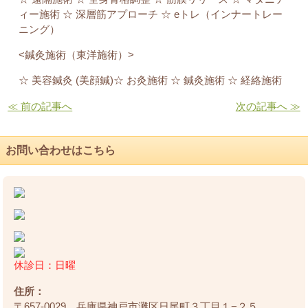
ィー施術 ☆ 深層筋アプローチ ☆ eトレ（インナートレー
ニング）
<鍼灸施術（東洋施術）>
☆ 美容鍼灸 (美顔鍼)☆ お灸施術 ☆ 鍼灸施術 ☆ 経絡施術
≪ 前の記事へ
次の記事へ ≫
お問い合わせはこちら
休診日：日曜
住所：
〒657-0029 兵庫県神戸市灘区日尾町３丁目１−２５