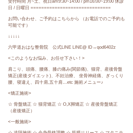
受付時間 月~土、祝日am9:30~14:00 / pm16:00~19:00 休診
日 / 日曜日 ==============================
お問い合わせ、ご予約はこちらから （お電話でのご予約も
可能です）
↓↓↓↓↓
六甲道おはな整骨院 公式LINE LINE@ ID→qod6402z
<このようなお悩み、お任せ下さい！>
肩こり、頭痛、腰痛、膝の痛み(関節痛)、猫背、産後骨盤
矯正(産後ダイエット)、不妊治療、 坐骨神経痛、ぎっくり
腰、寝違え、四十肩,五十肩…etc 施術メニュー♪
<矯正施術>
☆ 骨盤矯正 ☆ 猫背矯正 ☆ O,X脚矯正 ☆ 産後骨盤矯正
（産後矯正）
<一般施術>
☆ 遠隔施術 ☆ 全身骨格調整 ☆ 筋膜リリース ☆ マタニテ