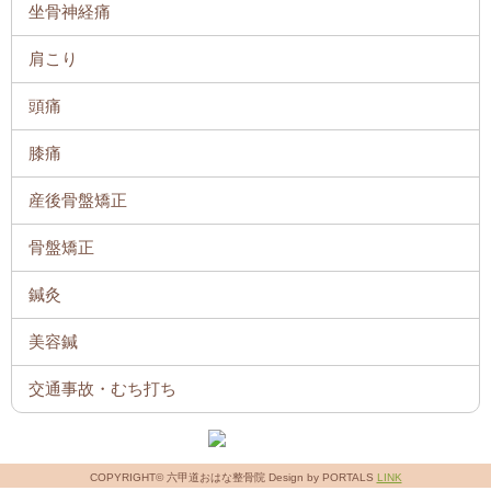
坐骨神経痛
肩こり
頭痛
膝痛
産後骨盤矯正
骨盤矯正
鍼灸
美容鍼
交通事故・むち打ち
COPYRIGHT© 六甲道おはな整骨院 Design by PORTALS
LINK