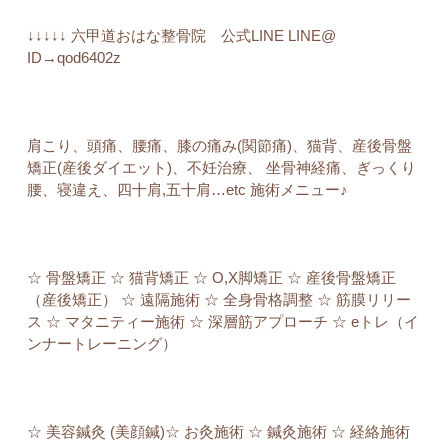
↓↓↓↓↓ 六甲道おはな整骨院 公式LINE LINE@
ID→qod6402z
肩こり、頭痛、腰痛、膝の痛み(関節痛)、猫背、産後骨盤
矯正(産後ダイエット)、不妊治療、 坐骨神経痛、ぎっくり
腰、寝違え、四十肩,五十肩…etc 施術メニュー♪
☆ 骨盤矯正 ☆ 猫背矯正 ☆ O,X脚矯正 ☆ 産後骨盤矯正
（産後矯正） ☆ 遠隔施術 ☆ 全身骨格調整 ☆ 筋膜リリー
ス ☆ マタニティー施術 ☆ 深層筋アプローチ ☆ eトレ（イ
ンナートレーニング）
☆ 美容鍼灸 (美顔鍼)☆ お灸施術 ☆ 鍼灸施術 ☆ 経絡施術