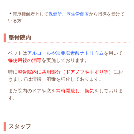
＊
濃厚接触者として
保健所、厚生労働省
から指導を受けて
いる方
整骨院内
ベットは
アルコールや次亜塩素酸ナトリウム
を用いて
毎使用後の消毒
を実施しております。
特に
整骨院内に共用部分（ドアノブや手すり等）
にお
きましては清掃・消毒を強化しております。
また院内のドアや窓を
常時開放し、換気
をしておりま
す。
スタッフ