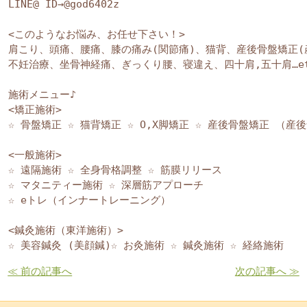
LINE@ ID→@god6402z

<このようなお悩み、お任せ下さい！>

肩こり、頭痛、腰痛、膝の痛み(関節痛)、猫背、産後骨盤矯正(産
不妊治療、坐骨神経痛、ぎっくり腰、寝違え、四十肩,五十肩…et
施術メニュー♪

<矯正施術>

☆ 骨盤矯正 ☆ 猫背矯正 ☆ O,X脚矯正 ☆ 産後骨盤矯正 （産後
<一般施術>

☆ 遠隔施術 ☆ 全身骨格調整 ☆ 筋膜リリース 

☆ マタニティー施術 ☆ 深層筋アプローチ 

☆ eトレ（インナートレーニング）

<鍼灸施術（東洋施術）>

☆ 美容鍼灸 (美顔鍼)☆ お灸施術 ☆ 鍼灸施術 ☆ 経絡施術
≪ 前の記事へ
次の記事へ ≫