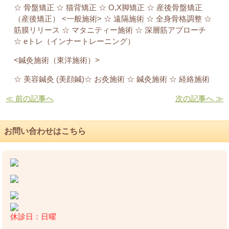
☆ 骨盤矯正 ☆ 猫背矯正 ☆ O,X脚矯正 ☆ 産後骨盤矯正
（産後矯正） <一般施術> ☆ 遠隔施術 ☆ 全身骨格調整 ☆
筋膜リリース ☆ マタニティー施術 ☆ 深層筋アプローチ
☆ eトレ（インナートレーニング）
<鍼灸施術（東洋施術）>
☆ 美容鍼灸 (美顔鍼)☆ お灸施術 ☆ 鍼灸施術 ☆ 経絡施術
≪ 前の記事へ
次の記事へ ≫
お問い合わせはこちら
休診日：日曜